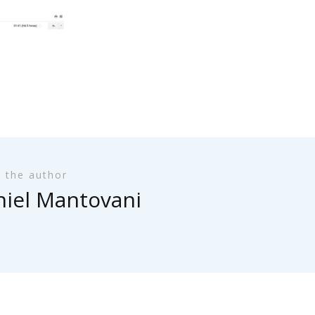
 the author
iel Mantovani