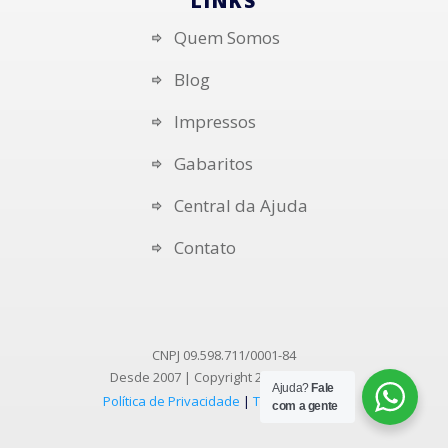
LINKS
Quem Somos
Blog
Impressos
Gabaritos
Central da Ajuda
Contato
CNPJ 09.598.711/0001-84
Desde 2007 | Copyright
2026
AGráfica
Ajuda?
Fale
Política de Privacidade
|
Termos de Uso
com a gente