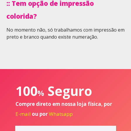
:: Tem opção de impressão
colorida?
No momento não, só trabalhamos com impressão em
preto e branco quando existe numeração.
100
Seguro
%
Compre direto em nossa loja física, por
E-mail
ou por
Whatsapp