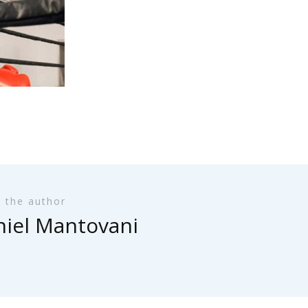
 the author
iel Mantovani