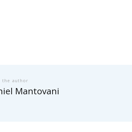
 the author
iel Mantovani