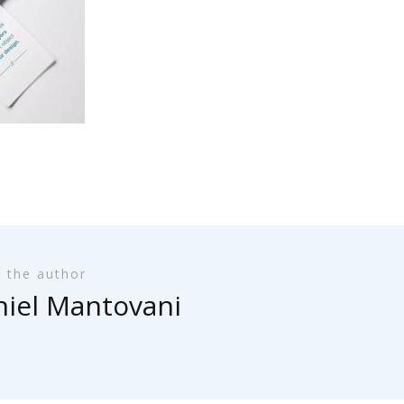
 the author
iel Mantovani