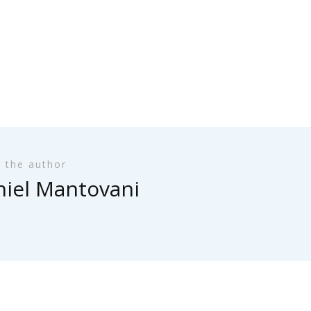
 the author
iel Mantovani